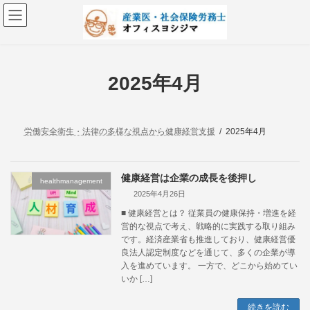
コ
ナ
ン
ビ
テ
ゲ
ン
ー
ツ
シ
へ
ョ
2025年4月
ス
ン
キ
に
ッ
移
プ
動
労働安全衛生・法律の多様な視点から健康経営支援
2025年4月
健康経営は企業の成長を後押し
healthmanagement
2025年4月26日
■ 健康経営とは？ 従業員の健康保持・増進を経
営的な視点で考え、戦略的に実践する取り組み
です。経済産業省も推進しており、健康経営優
良法人認定制度などを通じて、多くの企業が導
入を進めています。 一方で、どこから始めてい
いか […]
続きを読む